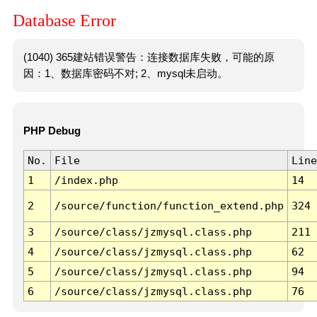
Database Error
(1040) 365建站错误警告：连接数据库失败，可能的原
因：1、数据库密码不对; 2、mysql未启动。
PHP Debug
No.
File
Line
1
/index.php
14
2
/source/function/function_extend.php
324
3
/source/class/jzmysql.class.php
211
4
/source/class/jzmysql.class.php
62
5
/source/class/jzmysql.class.php
94
6
/source/class/jzmysql.class.php
76