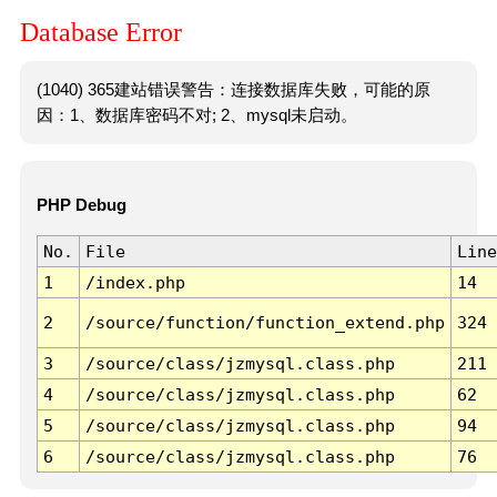
Database Error
(1040) 365建站错误警告：连接数据库失败，可能的原
因：1、数据库密码不对; 2、mysql未启动。
PHP Debug
No.
File
Line
1
/index.php
14
2
/source/function/function_extend.php
324
3
/source/class/jzmysql.class.php
211
4
/source/class/jzmysql.class.php
62
5
/source/class/jzmysql.class.php
94
6
/source/class/jzmysql.class.php
76