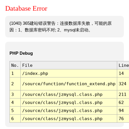
Database Error
(1040) 365建站错误警告：连接数据库失败，可能的原
因：1、数据库密码不对; 2、mysql未启动。
PHP Debug
No.
File
Line
1
/index.php
14
2
/source/function/function_extend.php
324
3
/source/class/jzmysql.class.php
211
4
/source/class/jzmysql.class.php
62
5
/source/class/jzmysql.class.php
94
6
/source/class/jzmysql.class.php
76