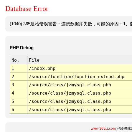
Database Error
(1040) 365建站错误警告：连接数据库失败，可能的原因：1、数
PHP Debug
No.
File
1
/index.php
2
/source/function/function_extend.php
3
/source/class/jzmysql.class.php
4
/source/class/jzmysql.class.php
5
/source/class/jzmysql.class.php
6
/source/class/jzmysql.class.php
www.365jz.com
已经将此