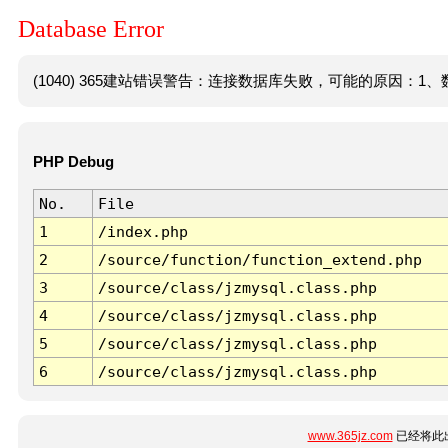
Database Error
(1040) 365建站错误警告：连接数据库失败，可能的原因：1、数
PHP Debug
No.
File
1
/index.php
2
/source/function/function_extend.php
3
/source/class/jzmysql.class.php
4
/source/class/jzmysql.class.php
5
/source/class/jzmysql.class.php
6
/source/class/jzmysql.class.php
www.365jz.com
已经将此