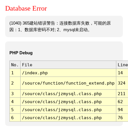
Database Error
(1040) 365建站错误警告：连接数据库失败，可能的原
因：1、数据库密码不对; 2、mysql未启动。
PHP Debug
No.
File
Line
1
/index.php
14
2
/source/function/function_extend.php
324
3
/source/class/jzmysql.class.php
211
4
/source/class/jzmysql.class.php
62
5
/source/class/jzmysql.class.php
94
6
/source/class/jzmysql.class.php
76