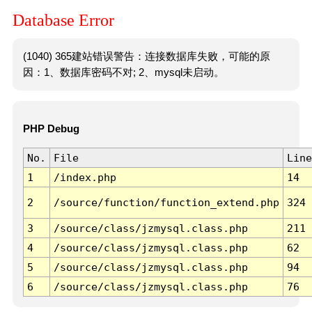
Database Error
(1040) 365建站错误警告：连接数据库失败，可能的原
因：1、数据库密码不对; 2、mysql未启动。
PHP Debug
No.
File
Line
1
/index.php
14
2
/source/function/function_extend.php
324
3
/source/class/jzmysql.class.php
211
4
/source/class/jzmysql.class.php
62
5
/source/class/jzmysql.class.php
94
6
/source/class/jzmysql.class.php
76