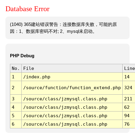
Database Error
(1040) 365建站错误警告：连接数据库失败，可能的原
因：1、数据库密码不对; 2、mysql未启动。
PHP Debug
No.
File
Line
1
/index.php
14
2
/source/function/function_extend.php
324
3
/source/class/jzmysql.class.php
211
4
/source/class/jzmysql.class.php
62
5
/source/class/jzmysql.class.php
94
6
/source/class/jzmysql.class.php
76