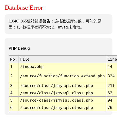
Database Error
(1040) 365建站错误警告：连接数据库失败，可能的原
因：1、数据库密码不对; 2、mysql未启动。
PHP Debug
No.
File
Line
1
/index.php
14
2
/source/function/function_extend.php
324
3
/source/class/jzmysql.class.php
211
4
/source/class/jzmysql.class.php
62
5
/source/class/jzmysql.class.php
94
6
/source/class/jzmysql.class.php
76