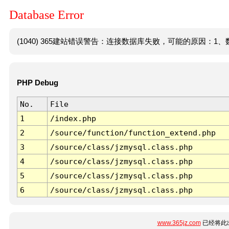
Database Error
(1040) 365建站错误警告：连接数据库失败，可能的原因：1、数
PHP Debug
No.
File
1
/index.php
2
/source/function/function_extend.php
3
/source/class/jzmysql.class.php
4
/source/class/jzmysql.class.php
5
/source/class/jzmysql.class.php
6
/source/class/jzmysql.class.php
www.365jz.com
已经将此