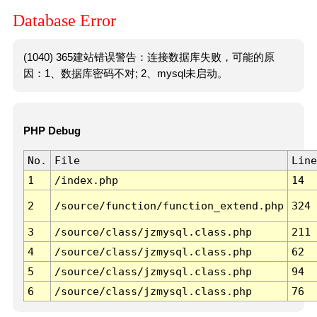
Database Error
(1040) 365建站错误警告：连接数据库失败，可能的原
因：1、数据库密码不对; 2、mysql未启动。
PHP Debug
No.
File
Line
1
/index.php
14
2
/source/function/function_extend.php
324
3
/source/class/jzmysql.class.php
211
4
/source/class/jzmysql.class.php
62
5
/source/class/jzmysql.class.php
94
6
/source/class/jzmysql.class.php
76