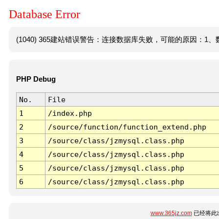
Database Error
(1040) 365建站错误警告：连接数据库失败，可能的原因：1、数
PHP Debug
No.
File
1
/index.php
2
/source/function/function_extend.php
3
/source/class/jzmysql.class.php
4
/source/class/jzmysql.class.php
5
/source/class/jzmysql.class.php
6
/source/class/jzmysql.class.php
www.365jz.com
已经将此