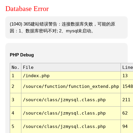
Database Error
(1040) 365建站错误警告：连接数据库失败，可能的原
因：1、数据库密码不对; 2、mysql未启动。
PHP Debug
No.
File
Line
1
/index.php
13
2
/source/function/function_extend.php
1548
3
/source/class/jzmysql.class.php
211
4
/source/class/jzmysql.class.php
62
5
/source/class/jzmysql.class.php
94