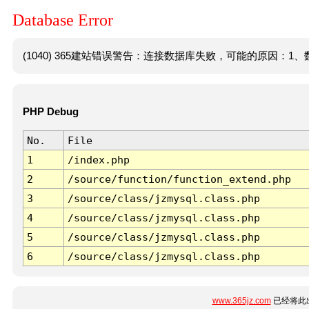
Database Error
(1040) 365建站错误警告：连接数据库失败，可能的原因：1、数
PHP Debug
No.
File
1
/index.php
2
/source/function/function_extend.php
3
/source/class/jzmysql.class.php
4
/source/class/jzmysql.class.php
5
/source/class/jzmysql.class.php
6
/source/class/jzmysql.class.php
www.365jz.com
已经将此