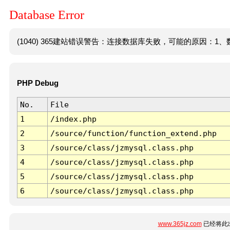
Database Error
(1040) 365建站错误警告：连接数据库失败，可能的原因：1、数
PHP Debug
No.
File
1
/index.php
2
/source/function/function_extend.php
3
/source/class/jzmysql.class.php
4
/source/class/jzmysql.class.php
5
/source/class/jzmysql.class.php
6
/source/class/jzmysql.class.php
www.365jz.com
已经将此