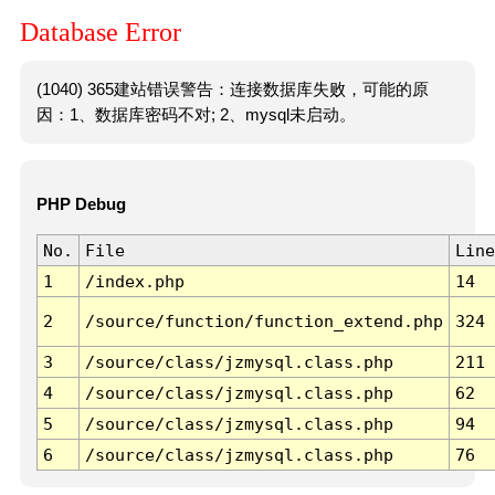
Database Error
(1040) 365建站错误警告：连接数据库失败，可能的原
因：1、数据库密码不对; 2、mysql未启动。
PHP Debug
No.
File
Line
1
/index.php
14
2
/source/function/function_extend.php
324
3
/source/class/jzmysql.class.php
211
4
/source/class/jzmysql.class.php
62
5
/source/class/jzmysql.class.php
94
6
/source/class/jzmysql.class.php
76