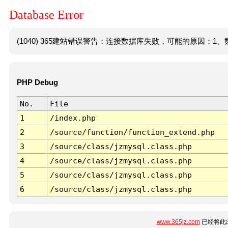
Database Error
(1040) 365建站错误警告：连接数据库失败，可能的原因：1、数
PHP Debug
No.
File
1
/index.php
2
/source/function/function_extend.php
3
/source/class/jzmysql.class.php
4
/source/class/jzmysql.class.php
5
/source/class/jzmysql.class.php
6
/source/class/jzmysql.class.php
www.365jz.com
已经将此