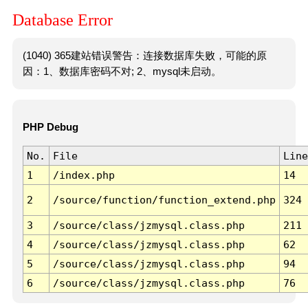
Database Error
(1040) 365建站错误警告：连接数据库失败，可能的原
因：1、数据库密码不对; 2、mysql未启动。
PHP Debug
No.
File
Line
1
/index.php
14
2
/source/function/function_extend.php
324
3
/source/class/jzmysql.class.php
211
4
/source/class/jzmysql.class.php
62
5
/source/class/jzmysql.class.php
94
6
/source/class/jzmysql.class.php
76