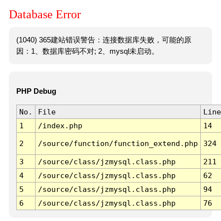
Database Error
(1040) 365建站错误警告：连接数据库失败，可能的原
因：1、数据库密码不对; 2、mysql未启动。
PHP Debug
No.
File
Line
1
/index.php
14
2
/source/function/function_extend.php
324
3
/source/class/jzmysql.class.php
211
4
/source/class/jzmysql.class.php
62
5
/source/class/jzmysql.class.php
94
6
/source/class/jzmysql.class.php
76